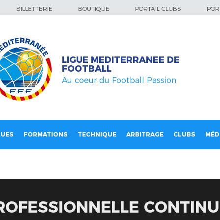
BILLETTERIE
BOUTIQUE
PORTAIL CLUBS
PORT
LIGUE MEDITERRANEE DE
FOOTBALL
Au coeur du Football Passion
QUES
FORMATIONS
TECHNIQUE
ARBITRAGE
CLUBS
MÉD
OFESSIONNELLE CONTINUE