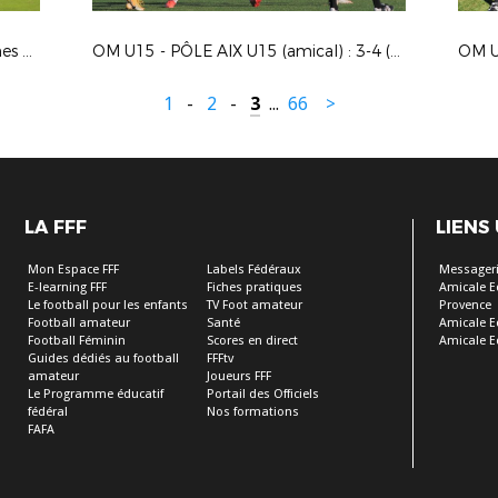
OM - Cannet-Rocheville : 4-1 (32èmes de finale de la Coupe de France)
OM U15 - PÔLE AIX U15 (amical) : 3-4 (Marseille)
1
-
2
-
3
...
66
>
LA FFF
LIENS
Mon Espace FFF
Labels Fédéraux
Messageri
E-learning FFF
Fiches pratiques
Amicale E
Le football pour les enfants
TV Foot amateur
Provence
Football amateur
Santé
Amicale E
Football Féminin
Scores en direct
Amicale E
Guides dédiés au football
FFFtv
amateur
Joueurs FFF
Le Programme éducatif
Portail des Officiels
fédéral
Nos formations
FAFA