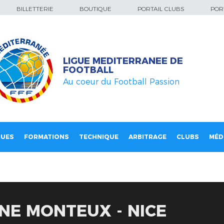
BILLETTERIE
BOUTIQUE
PORTAIL CLUBS
PORT
LIGUE MEDITERRANEE DE
FOOTBALL
Au coeur du Football Passion
QUES
FORMATIONS
TECHNIQUE
ARBITRAGE
CLUBS
MÉD
INE MONTEUX - NICE