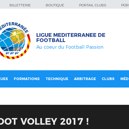
BILLETTERIE
BOUTIQUE
PORTAIL CLUBS
PORT
LIGUE MEDITERRANEE DE
FOOTBALL
Au coeur du Football Passion
QUES
FORMATIONS
TECHNIQUE
ARBITRAGE
CLUBS
MÉD
OOT VOLLEY 2017 !