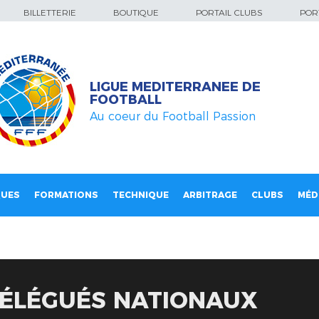
BILLETTERIE
BOUTIQUE
PORTAIL CLUBS
PORT
LIGUE MEDITERRANEE DE
FOOTBALL
Au coeur du Football Passion
QUES
FORMATIONS
TECHNIQUE
ARBITRAGE
CLUBS
MÉD
DÉLÉGUÉS NATIONAUX