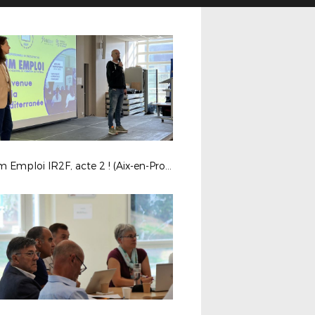
Forum Emploi IR2F, acte 2 ! (Aix-en-Provence)