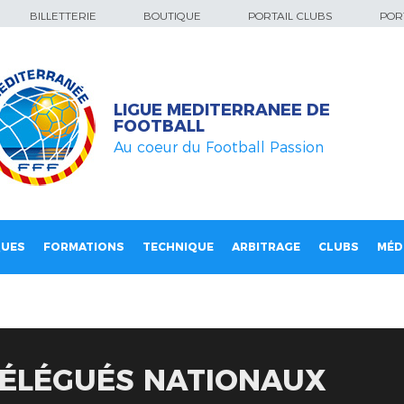
BILLETTERIE
BOUTIQUE
PORTAIL CLUBS
PORT
LIGUE MEDITERRANEE DE
FOOTBALL
Au coeur du Football Passion
QUES
FORMATIONS
TECHNIQUE
ARBITRAGE
CLUBS
MÉD
DÉLÉGUÉS NATIONAUX