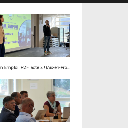
Forum Emploi IR2F, acte 2 ! (Aix-en-Provence)