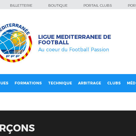
BILLETTERIE
BOUTIQUE
PORTAIL CLUBS
PORT
LIGUE MEDITERRANEE DE
FOOTBALL
Au coeur du Football Passion
QUES
FORMATIONS
TECHNIQUE
ARBITRAGE
CLUBS
MÉD
ARÇONS