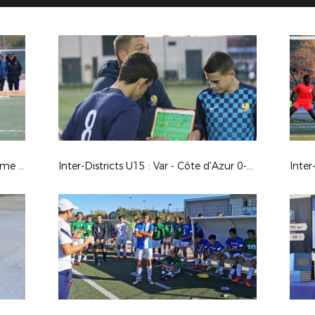
Aix-en-Provence - Aubagne : 0-4 (6ème tour de la Coupe de France)
Inter-Districts U15 : Var - Côte d'Azur 0-0 (Brignoles)