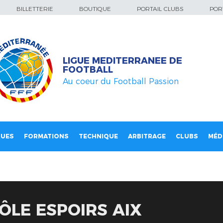
BILLETTERIE
BOUTIQUE
PORTAIL CLUBS
PORT
LIGUE MEDITERRANEE DE
FOOTBALL
Au coeur du Football Passion
QUES
FORMATIONS
TECHNIQUE
ARBITRAGE
CLUBS
MÉD
PÔLE ESPOIRS AIX