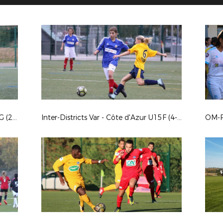
Inter-Districts Var - Côte d'Azur U15G (2-6, La Garde)
Inter-Districts Var - Côte d'Azur U15F (4-1, La Garde)
OM-P