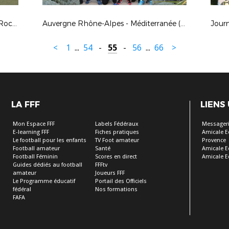
Journée de détection U14 (Cannet-Rocheville)
Auvergne Rhône-Alpes - Méditerranée (8èmes Coupe des Régions) à Chasselay
Journ
<
1
...
54
-
55
-
56
...
66
>
LA FFF
LIENS
Mon Espace FFF
Labels Fédéraux
Messageri
E-learning FFF
Fiches pratiques
Amicale E
Le football pour les enfants
TV Foot amateur
Provence
Football amateur
Santé
Amicale E
Football Féminin
Scores en direct
Amicale E
Guides dédiés au football
FFFtv
amateur
Joueurs FFF
Le Programme éducatif
Portail des Officiels
fédéral
Nos formations
FAFA