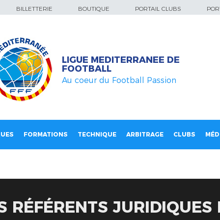
BILLETTERIE
BOUTIQUE
PORTAIL CLUBS
PORT
LIGUE MEDITERRANEE DE
FOOTBALL
Au coeur du Football Passion
QUES
FORMATIONS
TECHNIQUE
ARBITRAGE
CLUBS
MÉD
S RÉFÉRENTS JURIDIQUES 