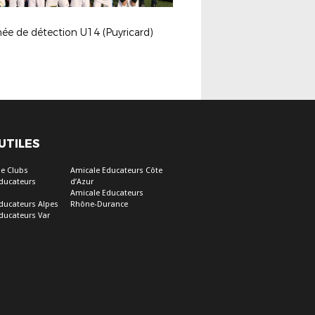
ée de détection U14 (Puyricard)
 UTILES
e Clubs
Amicale Educateurs Côte
ducateurs
d’Azur
Amicale Educateurs
ducateurs Alpes
Rhône-Durance
ducateurs Var