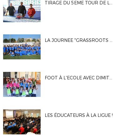
TIRAGE DU 5EME TOUR DE LA COUPE DE FRANCE À HYÈRES AVEC JEAN-MARC FERRERI
LA JOURNEE "GRASSROOTS UEFA" À MARSEILLE AVEC DAVID TREZEGUET (STADE SEVAN)
FOOT À L'ECOLE AVEC DIMITRI PAYET À MARSEILLE !
LES ÉDUCATEURS À LA LIGUE !