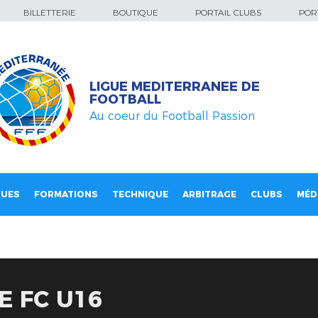
BILLETTERIE
BOUTIQUE
PORTAIL CLUBS
PORT
LIGUE MEDITERRANEE DE
FOOTBALL
Au coeur du Football Passion
QUES
FORMATIONS
TECHNIQUE
ARBITRAGE
CLUBS
MÉD
E FC U16