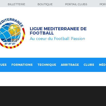
BILLETTERIE
BOUTIQUE
PORTAIL CLUBS
PORT
LIGUE MEDITERRANEE DE
FOOTBALL
Au coeur du Football Passion
QUES
FORMATIONS
TECHNIQUE
ARBITRAGE
CLUBS
MÉD