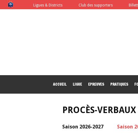
FFF
Ligues & Districts
Club des supporters
Billet
ACCUEIL
LIGUE
EPREUVES
PRATIQUES
F
PROCÈS-VERBAUX
Saison 2026-2027
Saison 2