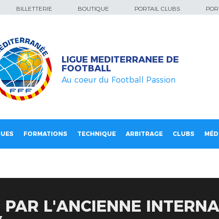
BILLETTERIE
BOUTIQUE
PORTAIL CLUBS
PORT
LIGUE MEDITERRANEE DE
FOOTBALL
Au coeur du Football Passion
QUES
FORMATIONS
TECHNIQUE
ARBITRAGE
CLUBS
MÉD
E PAR L'ANCIENNE INTERN