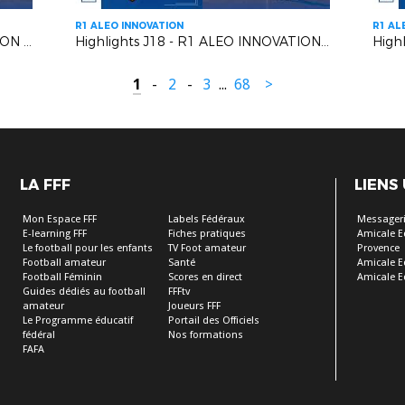
R1 ALEO INNOVATION
R1 AL
Highlights J19- R1 ALEO INNOVATION | AC Vedène Le Pontet VS AS Cagnes Le Cros
Highlights J18 - R1 ALEO INNOVATION | US Mandelieu LN VS Six Fours le Brusc
1
-
2
-
3
...
68
>
LA FFF
LIENS
Mon Espace FFF
Labels Fédéraux
Messageri
E-learning FFF
Fiches pratiques
Amicale E
Le football pour les enfants
TV Foot amateur
Provence
Football amateur
Santé
Amicale E
Football Féminin
Scores en direct
Amicale E
Guides dédiés au football
FFFtv
amateur
Joueurs FFF
Le Programme éducatif
Portail des Officiels
fédéral
Nos formations
FAFA