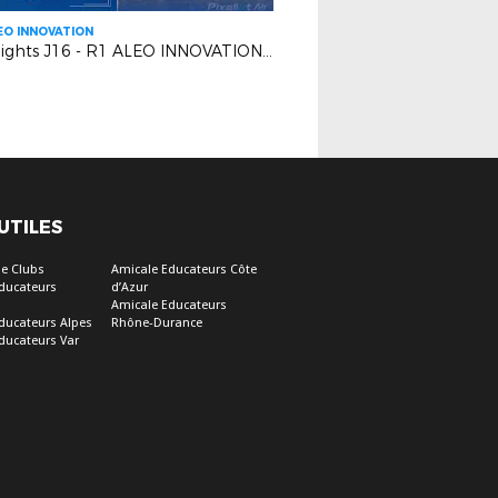
EO INNOVATION
Highlights J16 - R1 ALEO INNOVATION | R.C GRASSE VS BERRE SP.C
 UTILES
e Clubs
Amicale Educateurs Côte
ducateurs
d’Azur
Amicale Educateurs
ducateurs Alpes
Rhône-Durance
ducateurs Var