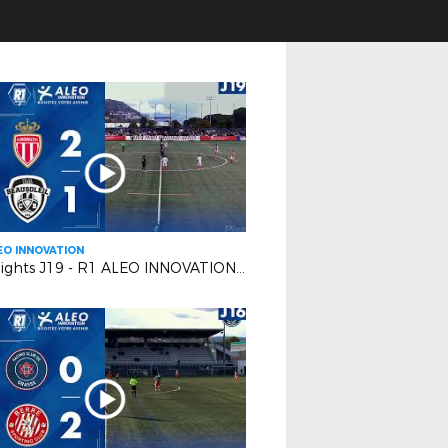
EO INNOVATION
Highlights J19 - R1 ALEO INNOVATION | AS Monaco FC 2 VS FC Beausoleil