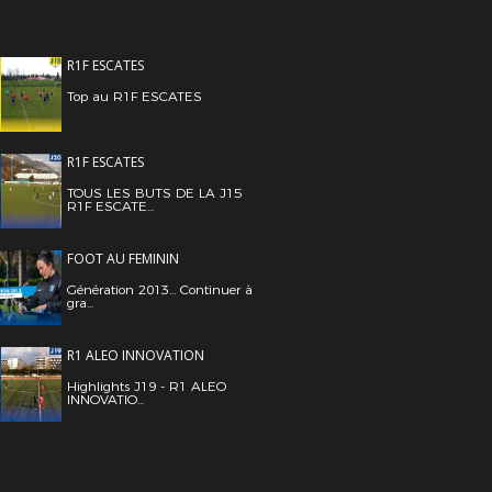
R1F ESCATES
Top au R1F ESCATES
R1F ESCATES
TOUS LES BUTS DE LA J15
R1F ESCATE...
FOOT AU FEMININ
Génération 2013... Continuer à
gra...
R1 ALEO INNOVATION
Highlights J19 - R1 ALEO
INNOVATIO...