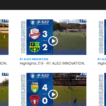
R1 ALEO INNOVATION
R1 AL
Highlights J19 - R1 ALEO INNOVATION | Six Fours Le Brusc VS RC Pays de Grasse 2
Highlights J19 - R1 ALEO INNOVATION | Luynes S VS US Carqueiranne Crau