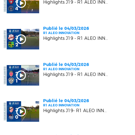
Highlights J19 - R1 ALEO INNOVATION | Six Fours Le Brusc VS RC Pays de Grasse 2
Publié le 04/03/2026
R1 ALEO INNOVATION
Highlights J19 - R1 ALEO INNOVATION | Luynes S VS US Carqueiranne Crau
Publié le 04/03/2026
R1 ALEO INNOVATION
Highlights J19 - R1 ALEO INNOVATION | AS Monaco FC 2 VS FC Beausoleil
Publié le 04/03/2026
R1 ALEO INNOVATION
Highlights J19- R1 ALEO INNOVATION | AC Vedène Le Pontet VS AS Cagnes Le Cros