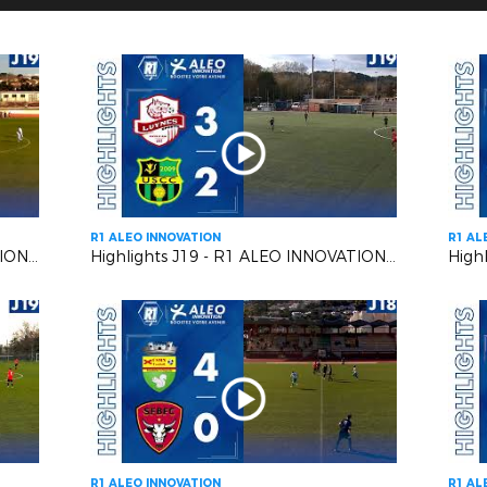
R1 ALEO INNOVATION
R1 AL
Highlights J19 - R1 ALEO INNOVATION | Six Fours Le Brusc VS RC Pays de Grasse 2
Highlights J19 - R1 ALEO INNOVATION | Luynes S VS US Carqueiranne Crau
R1 ALEO INNOVATION
R1 AL