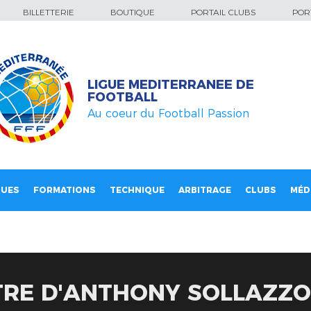
BILLETTERIE
BOUTIQUE
PORTAIL CLUBS
PORT
LIGUE MEDITERRANEE DE
FOOTBALL
Au coeur du Football Passion
QUES
FORMATIONS
TECHNIQUE
ARBITRAGE
CLUBS
MÉD
RE D'ANTHONY SOLLAZZO