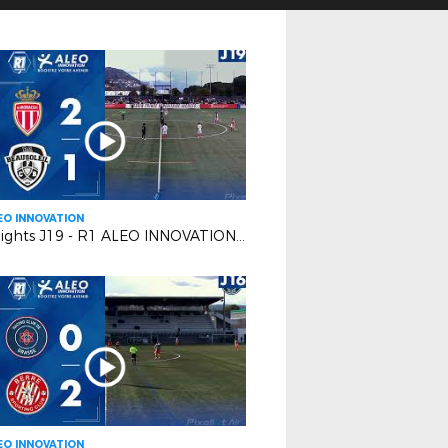
EO INNOVATION
Highlights J19 - R1 ALEO INNOVATION | AS Monaco FC 2 VS FC Beausoleil
EO INNOVATION