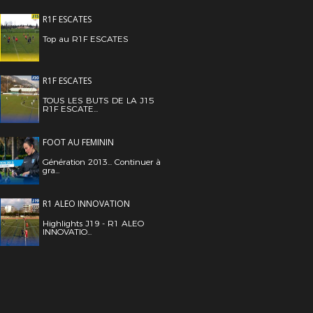
R1F ESCATES
Top au R1F ESCATES
R1F ESCATES
TOUS LES BUTS DE LA J15
R1F ESCATE...
FOOT AU FEMININ
Génération 2013... Continuer à
gra...
R1 ALEO INNOVATION
Highlights J19 - R1 ALEO
INNOVATIO...