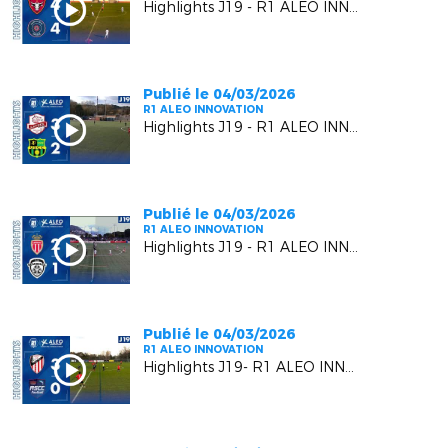
Highlights J19 - R1 ALEO INNOVATION | Six Fours Le Brusc VS RC Pays de Grasse 2
Publié le 04/03/2026
R1 ALEO INNOVATION
Highlights J19 - R1 ALEO INNOVATION | Luynes S VS US Carqueiranne Crau
Publié le 04/03/2026
R1 ALEO INNOVATION
Highlights J19 - R1 ALEO INNOVATION | AS Monaco FC 2 VS FC Beausoleil
Publié le 04/03/2026
R1 ALEO INNOVATION
Highlights J19- R1 ALEO INNOVATION | AC Vedène Le Pontet VS AS Cagnes Le Cros