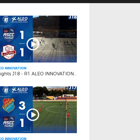
EO INNOVATION
Highlights J18 - R1 ALEO INNOVATION | AS Cagnes le Cros VS Luynes S.
EO INNOVATION