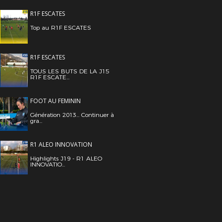
R1F ESCATES
Top au R1F ESCATES
R1F ESCATES
TOUS LES BUTS DE LA J15
R1F ESCATE...
FOOT AU FEMININ
Génération 2013... Continuer à
gra...
R1 ALEO INNOVATION
Highlights J19 - R1 ALEO
INNOVATIO...