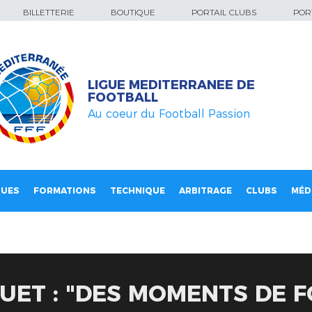
BILLETTERIE
BOUTIQUE
PORTAIL CLUBS
PORT
LIGUE MEDITERRANEE DE
FOOTBALL
Au coeur du Football Passion
QUES
FORMATIONS
TECHNIQUE
ARBITRAGE
CLUBS
MÉD
UET : "DES MOMENTS DE F