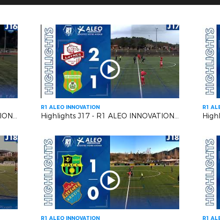
R1 ALEO INNOVATION
R1 AL
Highlights J16 - R1 ALEO INNOVATION | L' AS CAGNES-LE-CROS VS L'US CARQUEIRANNE CRAU
Highlights J17 - R1 ALEO INNOVATION | Luynes S. VS A.S. Gémenosienne
R1 ALEO INNOVATION
R1 AL