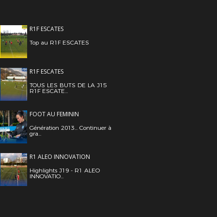
R1F ESCATES
Top au R1F ESCATES
R1F ESCATES
TOUS LES BUTS DE LA J15
R1F ESCATE...
FOOT AU FEMININ
Génération 2013... Continuer à
gra...
R1 ALEO INNOVATION
Highlights J19 - R1 ALEO
INNOVATIO...