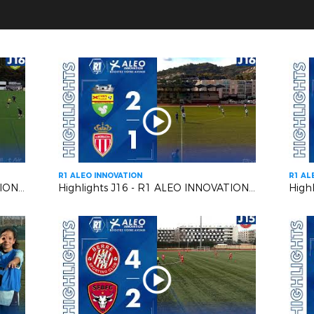
R1 ALEO INNOVATION
R1 AL
Highlights J16 - R1 ALEO INNOVATION | AS Gémenosienne VS EUGA Ardziv
Highlights J16 - R1 ALEO INNOVATION | L' US MANDELIEU LN VS L' AS MONACO FC 2
High