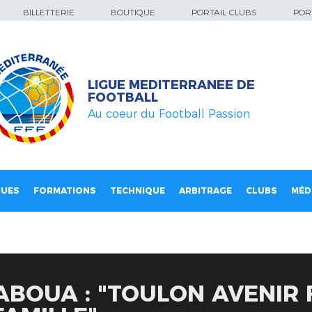
BILLETTERIE
BOUTIQUE
PORTAIL CLUBS
PORT
LIGUE MEDITERRANEE DE
FOOTBALL
Au coeur du Football Passion
QUES
FORMATIONS
TECHNIQUE
ARBITRAGE
CLUBS
MÉD
BOUA : "TOULON AVENIR 