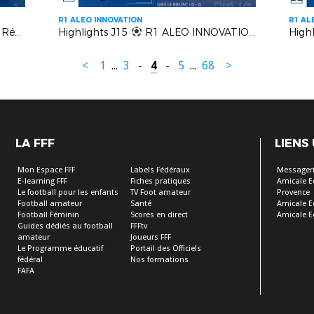
R1 ALEO INNOVATION
R1 AL
Génération 2013 – Rassemblement Régional U13F – Episode 4
Highlights J15
R1 ALEO INNOVATION | Berre SP.C vs Six Fours Le Brusc
High
<
1
...
3
-
4
-
5
...
68
>
LA FFF
LIENS
Mon Espace FFF
Labels Fédéraux
Messageri
E-learning FFF
Fiches pratiques
Amicale E
Le football pour les enfants
TV Foot amateur
Provence
Football amateur
Santé
Amicale E
Football Féminin
Scores en direct
Amicale E
Guides dédiés au football
FFFtv
amateur
Joueurs FFF
Le Programme éducatif
Portail des Officiels
fédéral
Nos formations
FAFA