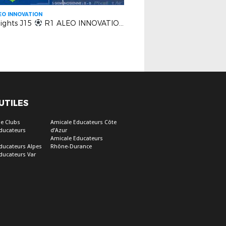
EO INNOVATION
lights J15
R1 ALEO INNOVATION | US Carqueiranne vs AS Gemenosienne
 UTILES
e Clubs
Amicale Educateurs Côte
ducateurs
d’Azur
Amicale Educateurs
ducateurs Alpes
Rhône-Durance
ducateurs Var