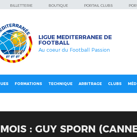
BILLETTERIE
BOUTIQUE
PORTAIL CLUBS
PORT
LIGUE MEDITERRANEE DE
FOOTBALL
Au coeur du Football Passion
QUES
FORMATIONS
TECHNIQUE
ARBITRAGE
CLUBS
MÉD
MOIS : GUY SPORN (CANNE