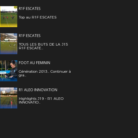
R1F ESCATES
Top au R1F ESCATES
R1F ESCATES
TOUS LES BUTS DE LA J15
R1F ESCATE...
FOOT AU FEMININ
Génération 2013... Continuer à
gra...
R1 ALEO INNOVATION
Highlights J19 - R1 ALEO
INNOVATIO...