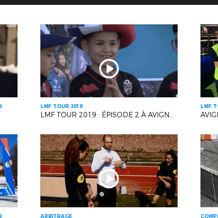
9
LMF TOUR 2019
LMF T
LMF TOUR 2019 : ÉPISODE 2 À AVIGNON !
AVIG
9
ARBITRAGE
COMPE