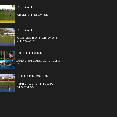
R1F ESCATES
Top au R1F ESCATES
R1F ESCATES
TOUS LES BUTS DE LA J15
R1F ESCATE...
FOOT AU FEMININ
Génération 2013... Continuer à
gra...
R1 ALEO INNOVATION
Highlights J19 - R1 ALEO
INNOVATIO...