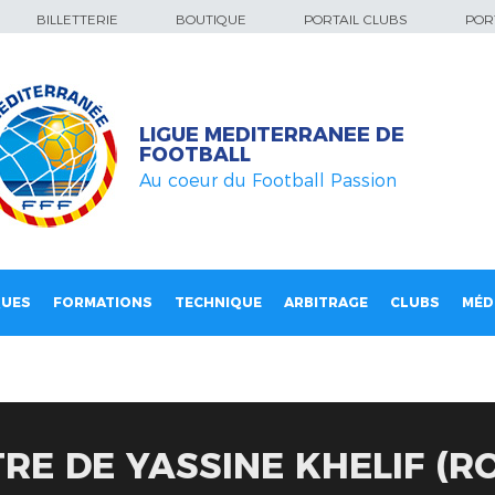
BILLETTERIE
BOUTIQUE
PORTAIL CLUBS
PORT
LIGUE MEDITERRANEE DE
FOOTBALL
Au coeur du Football Passion
QUES
FORMATIONS
TECHNIQUE
ARBITRAGE
CLUBS
MÉD
RE DE YASSINE KHELIF (R