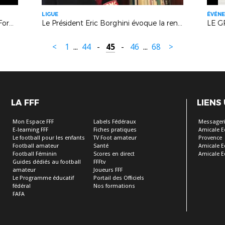
LIGUE
ÉVÉNE
L'IR2F prend les commandes de la Formation
Le Président Eric Borghini évoque la rentrée après le sacre mondial (RMC)
LE G
<
1
...
44
-
45
-
46
...
68
>
LA FFF
LIENS
Mon Espace FFF
Labels Fédéraux
Messageri
E-learning FFF
Fiches pratiques
Amicale E
Le football pour les enfants
TV Foot amateur
Provence
Football amateur
Santé
Amicale E
Football Féminin
Scores en direct
Amicale E
Guides dédiés au football
FFFtv
amateur
Joueurs FFF
Le Programme éducatif
Portail des Officiels
fédéral
Nos formations
FAFA