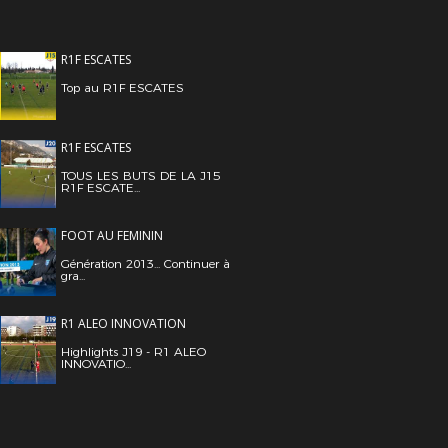
R1F ESCATES
Top au R1F ESCATES
R1F ESCATES
TOUS LES BUTS DE LA J15
R1F ESCATE...
FOOT AU FEMININ
Génération 2013... Continuer à
gra...
R1 ALEO INNOVATION
Highlights J19 - R1 ALEO
INNOVATIO...