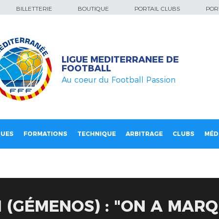
BILLETTERIE
BOUTIQUE
PORTAIL CLUBS
PORT
LIGUE MEDITERRANEE DE
FOOTBALL
Au coeur du Football Passion
QUES
FORMATIONS
TECHNIQUE
ARBITRAGE
CLUBS
MÉD
 (GÉMENOS) : "ON A MARQ