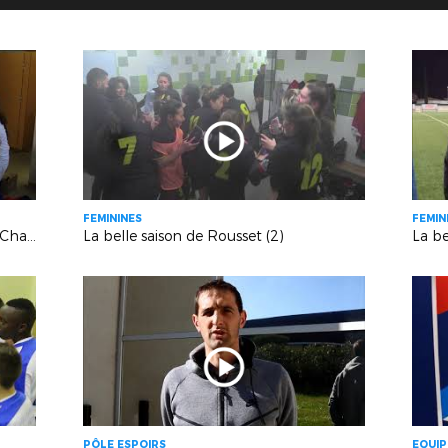
FEMININES
FEMIN
Les U19 de l'OM en demi-finales du Challenge National Excellence
La belle saison de Rousset (2)
La be
PÔLE ESPOIRS
EQUIP