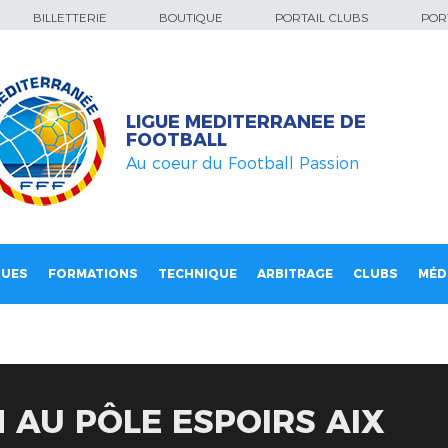
BILLETTERIE
BOUTIQUE
PORTAIL CLUBS
PORT
LIGUE MEDITERRANEE DE
FOOTBALL
Au coeur du Football Passion
QUES
FORMATIONS
TECHNIQUE
ARBITRAGE
CLUBS
MÉD
M AU PÔLE ESPOIRS AIX