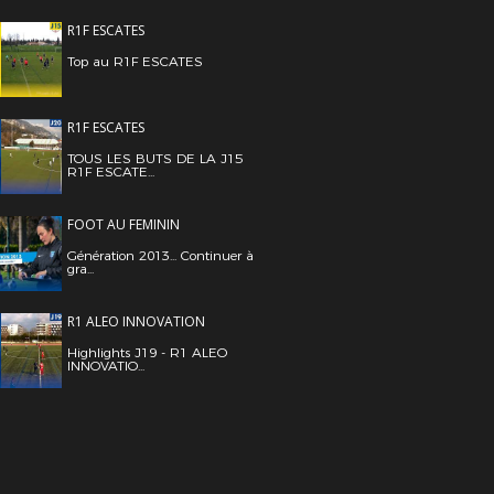
R1F ESCATES
Top au R1F ESCATES
R1F ESCATES
TOUS LES BUTS DE LA J15
R1F ESCATE...
FOOT AU FEMININ
Génération 2013... Continuer à
gra...
R1 ALEO INNOVATION
Highlights J19 - R1 ALEO
INNOVATIO...