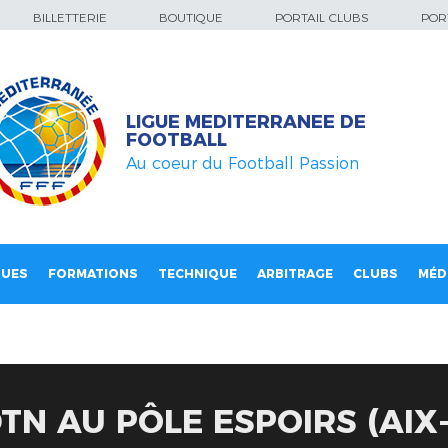
BILLETTERIE
BOUTIQUE
PORTAIL CLUBS
PORT
LIGUE MEDITERRANEE DE
FOOTBALL
Au coeur du Football Passion
QUES
FORMATIONS
TECHNIQUE
ARBITRAGE
CLUBS
MÉD
DTN AU PÔLE ESPOIRS (AIX