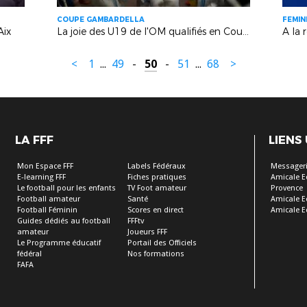
COUPE GAMBARDELLA
FEMIN
Aix
La joie des U19 de l'OM qualifiés en Coupe Gambardella face à Nice (Marseille)
<
1
...
49
-
50
-
51
...
68
>
LA FFF
LIENS
Mon Espace FFF
Labels Fédéraux
Messageri
E-learning FFF
Fiches pratiques
Amicale E
Le football pour les enfants
TV Foot amateur
Provence
Football amateur
Santé
Amicale E
Football Féminin
Scores en direct
Amicale E
Guides dédiés au football
FFFtv
amateur
Joueurs FFF
Le Programme éducatif
Portail des Officiels
fédéral
Nos formations
FAFA