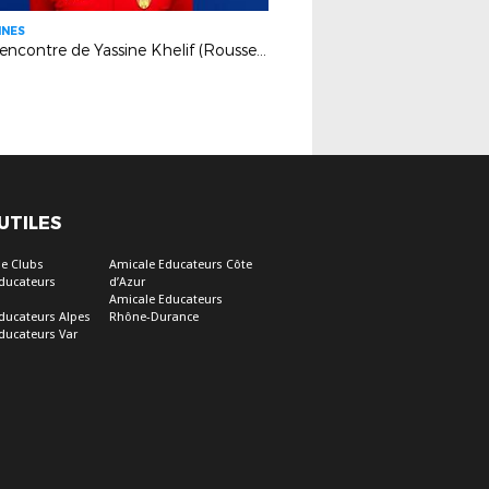
INES
A la rencontre de Yassine Khelif (Rousset SVO)
 UTILES
e Clubs
Amicale Educateurs Côte
ducateurs
d’Azur
Amicale Educateurs
ducateurs Alpes
Rhône-Durance
ducateurs Var