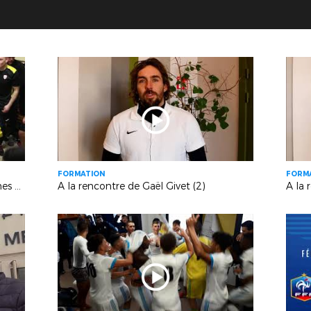
FORMATION
FORM
La joie d'AVS Toulon qualifié en 8èmes de la Coupe Nationale Futsal (Toulon)
A la rencontre de Gaël Givet (2)
A la 