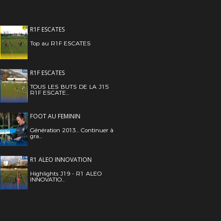
R1F ESCATES
Top au R1F ESCATES
R1F ESCATES
TOUS LES BUTS DE LA J15
R1F ESCATE...
FOOT AU FEMININ
Génération 2013... Continuer à
gra...
R1 ALEO INNOVATION
Highlights J19 - R1 ALEO
INNOVATIO...