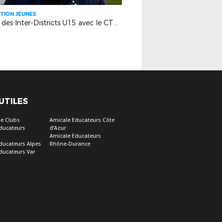
TION JEUNES
Bilan des Inter-Districts U15 avec le CTR Laurent Lauzun
 UTILES
e Clubs
Amicale Educateurs Côte
ducateurs
d’Azur
Amicale Educateurs
ducateurs Alpes
Rhône-Durance
ducateurs Var