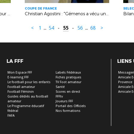
COUPE DE FRANCE
SELEC
Jean-Marie Poli : "Un petit miracle pour Calavon"
Christian Agostini : "Gémenos a vécu une belle aventure de Coupe de France"
<
1
...
54
-
55
-
56
...
68
>
LA FFF
LIENS
Mon Espace FFF
Labels Fédéraux
Messageri
E-learning FFF
Fiches pratiques
Amicale E
Le football pour les enfants
TV Foot amateur
Provence
Football amateur
Santé
Amicale E
Football Féminin
Scores en direct
Amicale E
Guides dédiés au football
FFFtv
amateur
Joueurs FFF
Le Programme éducatif
Portail des Officiels
fédéral
Nos formations
FAFA