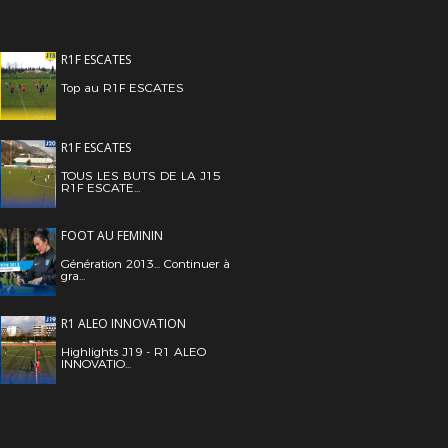
R1F ESCATES
Top au R1F ESCATES
R1F ESCATES
TOUS LES BUTS DE LA J15
R1F ESCATE...
FOOT AU FEMININ
Génération 2013... Continuer à
gra...
R1 ALEO INNOVATION
Highlights J19 - R1 ALEO
INNOVATIO...