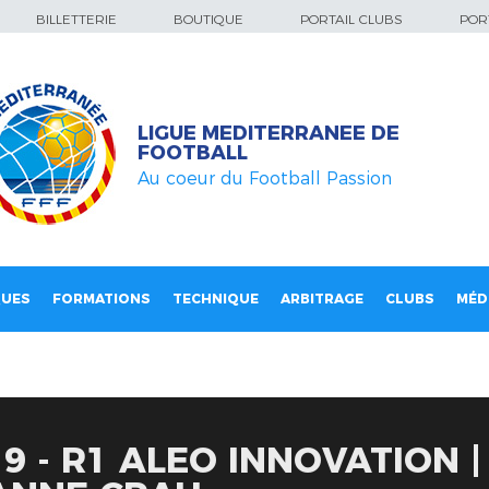
BILLETTERIE
BOUTIQUE
PORTAIL CLUBS
PORT
LIGUE MEDITERRANEE DE
FOOTBALL
Au coeur du Football Passion
QUES
FORMATIONS
TECHNIQUE
ARBITRAGE
CLUBS
MÉD
9 - R1 ALEO INNOVATION |