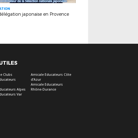
ATION
délégation japonaise en Provence
 UTILES
e Clubs
Amicale Educateurs Côte
ducateurs
d’Azur
Amicale Educateurs
ducateurs Alpes
Rhône-Durance
ducateurs Var