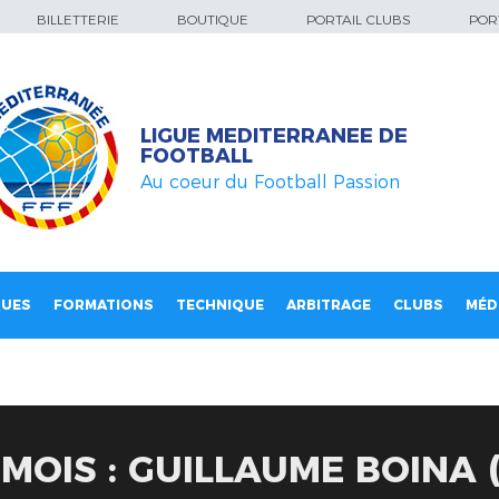
BILLETTERIE
BOUTIQUE
PORTAIL CLUBS
PORT
LIGUE MEDITERRANEE DE
FOOTBALL
Au coeur du Football Passion
QUES
FORMATIONS
TECHNIQUE
ARBITRAGE
CLUBS
MÉD
MOIS : GUILLAUME BOINA 