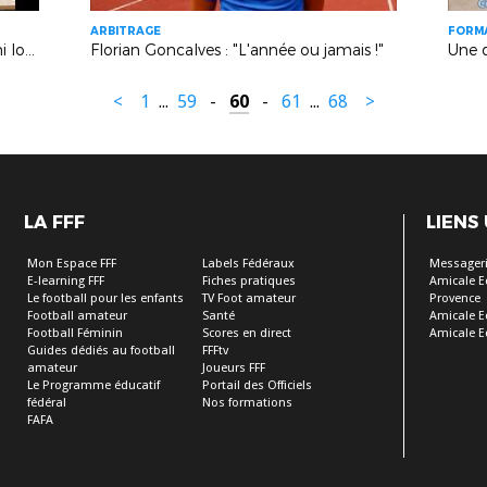
ARBITRAGE
FORM
Allocution du Président Eric Borghini lors du stage des Arbitres Elite Ligue (Boulouris)
Florian Goncalves : "L'année ou jamais !"
Une 
<
1
...
59
-
60
-
61
...
68
>
LA FFF
LIENS
Mon Espace FFF
Labels Fédéraux
Messageri
E-learning FFF
Fiches pratiques
Amicale E
Le football pour les enfants
TV Foot amateur
Provence
Football amateur
Santé
Amicale E
Football Féminin
Scores en direct
Amicale E
Guides dédiés au football
FFFtv
amateur
Joueurs FFF
Le Programme éducatif
Portail des Officiels
fédéral
Nos formations
FAFA