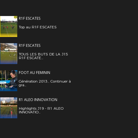
R1F ESCATES
Top au R1F ESCATES
R1F ESCATES
TOUS LES BUTS DE LA J15
R1F ESCATE...
FOOT AU FEMININ
Génération 2013... Continuer à
gra...
R1 ALEO INNOVATION
Highlights J19 - R1 ALEO
INNOVATIO...