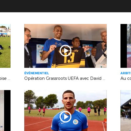
ÉVÉNEMENTIEL
ARBI
Observations d'une délégation chinoise en Provence
Opération Grassroots UEFA avec David Trezeguet (Stade Sevan-Marseille)