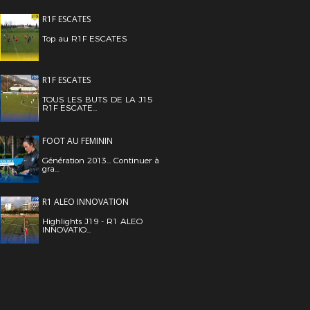
R1F ESCATES
Top au R1F ESCATES
R1F ESCATES
TOUS LES BUTS DE LA J15
R1F ESCATE...
FOOT AU FEMININ
Génération 2013... Continuer à
gra...
R1 ALEO INNOVATION
Highlights J19 - R1 ALEO
INNOVATIO...