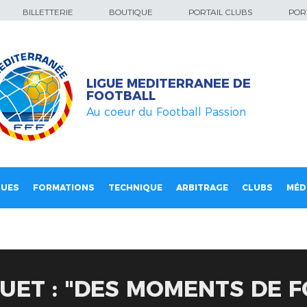
BILLETTERIE
BOUTIQUE
PORTAIL CLUBS
PORT
LIGUE MEDITERRANEE DE
FOOTBALL
Au coeur du Football Passion
QUES
FORMATIONS
TECHNIQUE
ARBITRAGE
CLUBS
MÉD
UET : "DES MOMENTS DE F