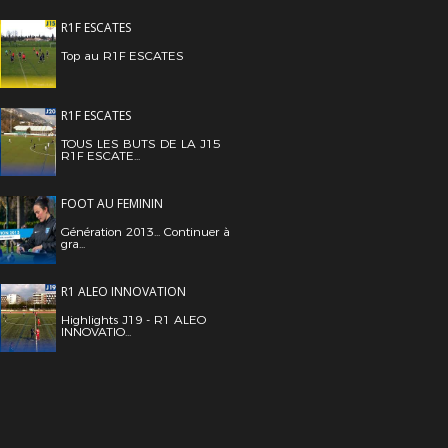
R1F ESCATES
Top au R1F ESCATES
R1F ESCATES
TOUS LES BUTS DE LA J15
R1F ESCATE...
FOOT AU FEMININ
Génération 2013... Continuer à
gra...
R1 ALEO INNOVATION
Highlights J19 - R1 ALEO
INNOVATIO...