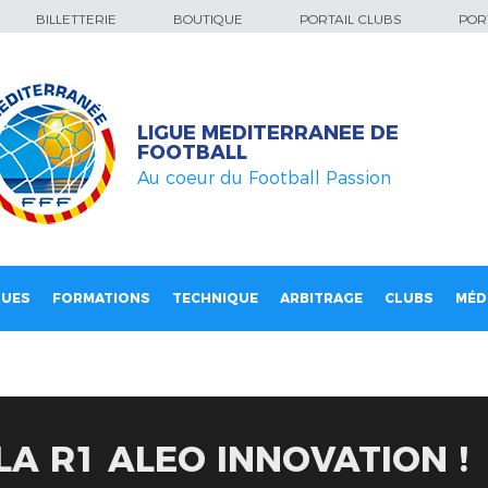
BILLETTERIE
BOUTIQUE
PORTAIL CLUBS
PORT
LIGUE MEDITERRANEE DE
FOOTBALL
Au coeur du Football Passion
QUES
FORMATIONS
TECHNIQUE
ARBITRAGE
CLUBS
MÉD
LA R1 ALEO INNOVATION !