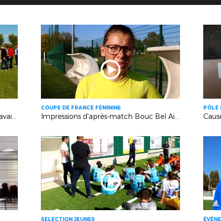
COUPE DE FRANCE FÉMININE
PÔLE 
Axel Mazerbourg (Nice) : "Du bon travail en sections"
Impressions d'après-match Bouc Bel Air-Rousset
SELECTION JEUNES
ÉVÉNE