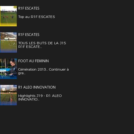
R1F ESCATES
Top au R1F ESCATES
R1F ESCATES
TOUS LES BUTS DE LA J15
R1F ESCATE...
FOOT AU FEMININ
Génération 2013... Continuer à
gra...
R1 ALEO INNOVATION
Highlights J19 - R1 ALEO
INNOVATIO...