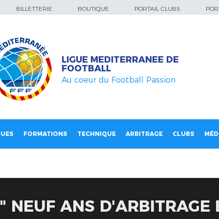
BILLETTERIE
BOUTIQUE
PORTAIL CLUBS
PORT
LIGUE MEDITERRANEE DE
FOOTBALL
Au coeur du Football Passion
QUES
FORMATIONS
TECHNIQUE
ARBITRAGE
CLUBS
MÉD
" NEUF ANS D'ARBITRAGE 