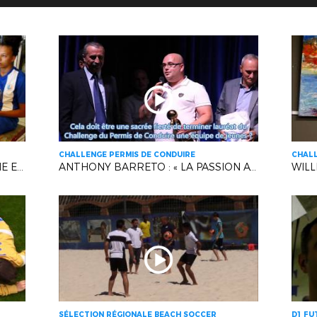
CHALLENGE PERMIS DE CONDUIRE
CHALL
LA SÉLECTION MÉDITERRANÉENNE EN LIVE !
ANTHONY BARRETO : « LA PASSION AVANT TOUT ! »
SÉLECTION RÉGIONALE BEACH SOCCER
D1 FU