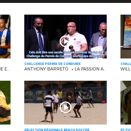
CHALLENGE PERMIS DE CONDUIRE
CHALL
LA SÉLECTION MÉDITERRANÉENNE EN LIVE !
ANTHONY BARRETO : « LA PASSION AVANT TOUT ! »
SÉLECTION RÉGIONALE BEACH SOCCER
D1 FU