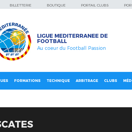
BILLETTERIE
BOUTIQUE
PORTAIL CLUBS
PORT
LIGUE MEDITERRANEE DE
FOOTBALL
Au coeur du Football Passion
QUES
FORMATIONS
TECHNIQUE
ARBITRAGE
CLUBS
MÉD
SCATES