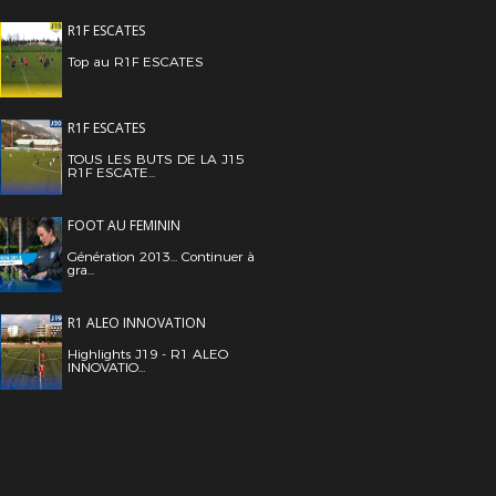
R1F ESCATES
Top au R1F ESCATES
R1F ESCATES
TOUS LES BUTS DE LA J15
R1F ESCATE...
FOOT AU FEMININ
Génération 2013... Continuer à
gra...
R1 ALEO INNOVATION
Highlights J19 - R1 ALEO
INNOVATIO...