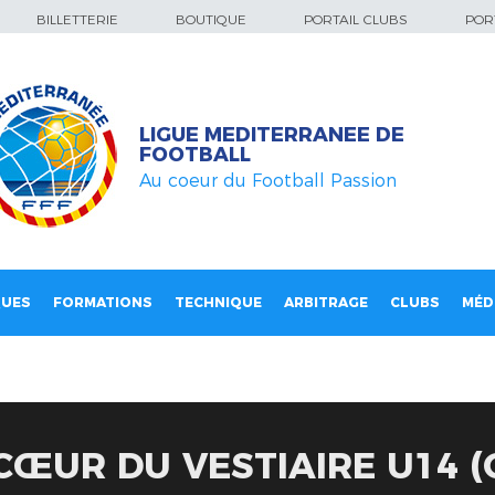
BILLETTERIE
BOUTIQUE
PORTAIL CLUBS
PORT
LIGUE MEDITERRANEE DE
FOOTBALL
Au coeur du Football Passion
QUES
FORMATIONS
TECHNIQUE
ARBITRAGE
CLUBS
MÉD
CŒUR DU VESTIAIRE U14 (