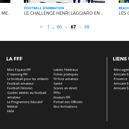
FOOTBALL D'ANIMATION
BEAC
LA SOIRÉE DES RÉCOMPENSES SE MET EN SEYNE !
LE CHALLENGE HENRI LAGGIARD EN LIVE !
LES 
<
1
...
66
-
67
-
68
LA FFF
LIENS
Mon Espace FFF
Labels Fédéraux
Messageri
E-learning FFF
Fiches pratiques
Amicale E
Le football pour les enfants
TV Foot amateur
Provence
Football amateur
Santé
Amicale E
Football Féminin
Scores en direct
Amicale E
Guides dédiés au football
FFFtv
amateur
Joueurs FFF
Le Programme éducatif
Portail des Officiels
fédéral
Nos formations
FAFA