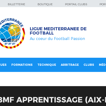
BILLETTERIE
BOUTIQUE
PORTAIL CLUBS
PORT
LIGUE MEDITERRANEE DE
FOOTBALL
Au coeur du Football Passion
QUES
FORMATIONS
TECHNIQUE
ARBITRAGE
CLUBS
MÉD
MF APPRENTISSAGE (AIX-