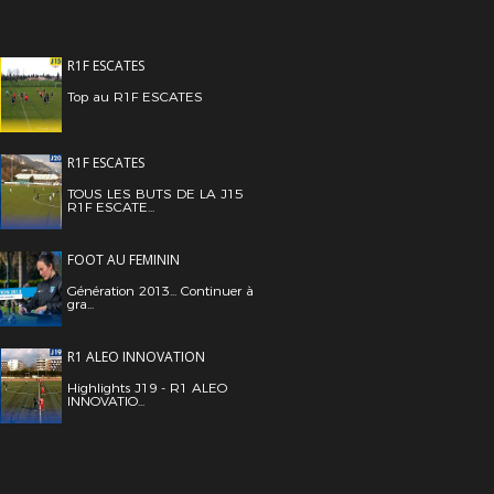
R1F ESCATES
Top au R1F ESCATES
R1F ESCATES
TOUS LES BUTS DE LA J15
R1F ESCATE...
FOOT AU FEMININ
Génération 2013... Continuer à
gra...
R1 ALEO INNOVATION
Highlights J19 - R1 ALEO
INNOVATIO...