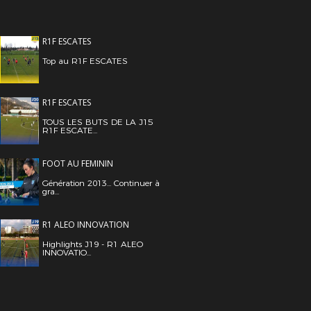
R1F ESCATES
Top au R1F ESCATES
R1F ESCATES
TOUS LES BUTS DE LA J15
R1F ESCATE...
FOOT AU FEMININ
Génération 2013... Continuer à
gra...
R1 ALEO INNOVATION
Highlights J19 - R1 ALEO
INNOVATIO...