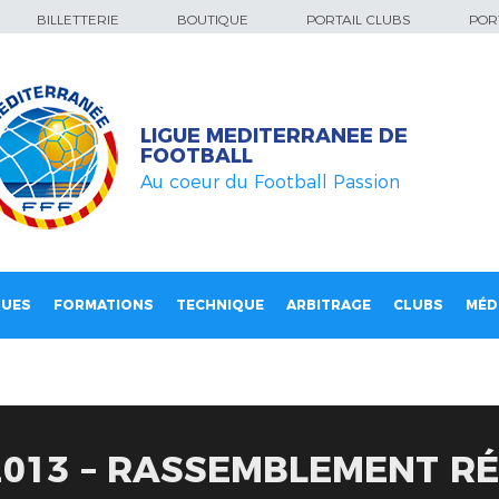
BILLETTERIE
BOUTIQUE
PORTAIL CLUBS
PORT
LIGUE MEDITERRANEE DE
FOOTBALL
Au coeur du Football Passion
QUES
FORMATIONS
TECHNIQUE
ARBITRAGE
CLUBS
MÉD
013 – RASSEMBLEMENT RÉ