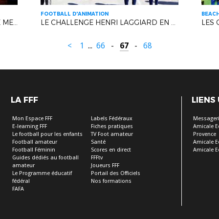
FOOTBALL D'ANIMATION
BEAC
LA SOIRÉE DES RÉCOMPENSES SE MET EN SEYNE !
LE CHALLENGE HENRI LAGGIARD EN LIVE !
LES 
<
1
...
66
-
67
-
68
LA FFF
LIENS
Mon Espace FFF
Labels Fédéraux
Messageri
E-learning FFF
Fiches pratiques
Amicale E
Le football pour les enfants
TV Foot amateur
Provence
Football amateur
Santé
Amicale E
Football Féminin
Scores en direct
Amicale E
Guides dédiés au football
FFFtv
amateur
Joueurs FFF
Le Programme éducatif
Portail des Officiels
fédéral
Nos formations
FAFA