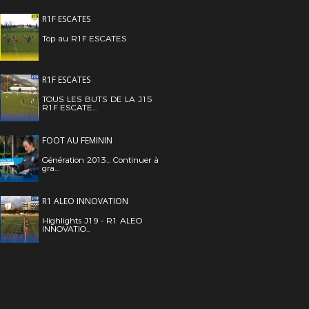
R1F ESCATES
Top au R1F ESCATES
R1F ESCATES
TOUS LES BUTS DE LA J15
R1F ESCATE...
FOOT AU FEMININ
Génération 2013... Continuer à
gra...
R1 ALEO INNOVATION
Highlights J19 - R1 ALEO
INNOVATIO...