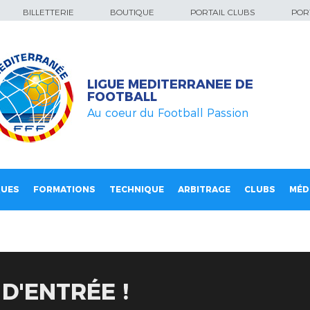
BILLETTERIE
BOUTIQUE
PORTAIL CLUBS
PORT
LIGUE MEDITERRANEE DE
FOOTBALL
Au coeur du Football Passion
QUES
FORMATIONS
TECHNIQUE
ARBITRAGE
CLUBS
MÉD
D'ENTRÉE !