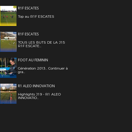
R1F ESCATES
Top au R1F ESCATES
R1F ESCATES
TOUS LES BUTS DE LA J15
R1F ESCATE...
FOOT AU FEMININ
Génération 2013... Continuer à
gra...
R1 ALEO INNOVATION
Highlights J19 - R1 ALEO
INNOVATIO...