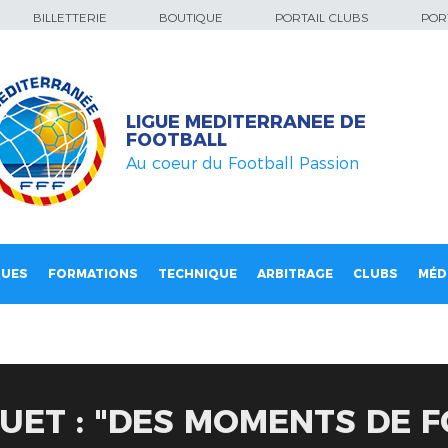
BILLETTERIE
BOUTIQUE
PORTAIL CLUBS
PORT
LIGUE MEDITERRANEE DE
FOOTBALL
Au coeur du Football Passion
QUES
FORMATIONS
TECHNIQUE
ARBITRAGE
CLUBS
MÉD
UET : "DES MOMENTS DE F