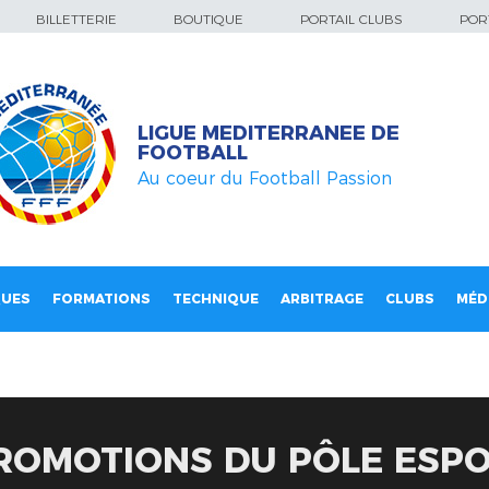
BILLETTERIE
BOUTIQUE
PORTAIL CLUBS
PORT
LIGUE MEDITERRANEE DE
FOOTBALL
Au coeur du Football Passion
QUES
FORMATIONS
TECHNIQUE
ARBITRAGE
CLUBS
MÉD
ROMOTIONS DU PÔLE ESPOI