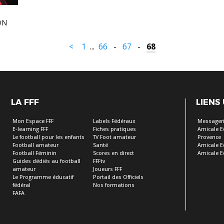
ON
<
1
...
66
-
67
-
68
LA FFF
LIENS
Mon Espace FFF
Labels Fédéraux
Messageri
E-learning FFF
Fiches pratiques
Amicale E
Le football pour les enfants
TV Foot amateur
Provence
Football amateur
Santé
Amicale E
Football Féminin
Scores en direct
Amicale E
Guides dédiés au football
FFFtv
amateur
Joueurs FFF
Le Programme éducatif
Portail des Officiels
fédéral
Nos formations
FAFA