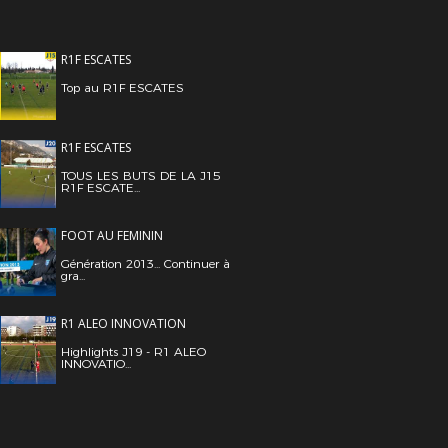
R1F ESCATES
Top au R1F ESCATES
R1F ESCATES
TOUS LES BUTS DE LA J15
R1F ESCATE...
FOOT AU FEMININ
Génération 2013... Continuer à
gra...
R1 ALEO INNOVATION
Highlights J19 - R1 ALEO
INNOVATIO...