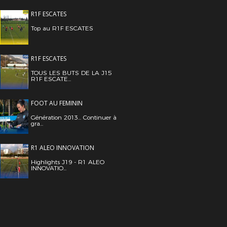
R1F ESCATES
Top au R1F ESCATES
R1F ESCATES
TOUS LES BUTS DE LA J15
R1F ESCATE...
FOOT AU FEMININ
Génération 2013... Continuer à
gra...
R1 ALEO INNOVATION
Highlights J19 - R1 ALEO
INNOVATIO...