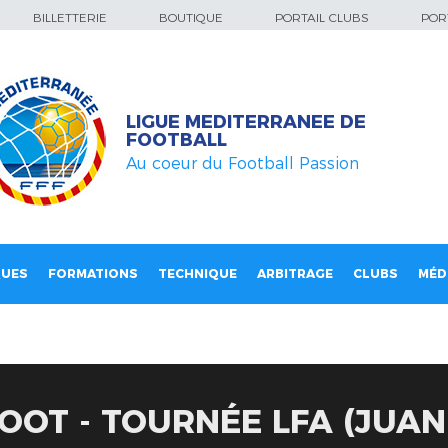
BILLETTERIE
BOUTIQUE
PORTAIL CLUBS
PORT
LIGUE MEDITERRANEE DE
FOOTBALL
Au coeur du Football Passion
QUES
FORMATIONS
TECHNIQUE
ARBITRAGE
CLUBS
MÉD
OOT - TOURNÉE LFA (JUAN 