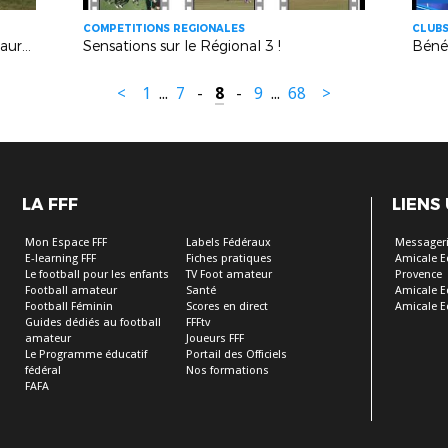
COMPETITIONS REGIONALES
CLUB
Bénévole du Mois : Marie-Christine Laurençot (Cabannes)
Sensations sur le Régional 3 !
<
1
...
7
-
8
-
9
...
68
>
LA FFF
LIENS
Mon Espace FFF
Labels Fédéraux
Messageri
E-learning FFF
Fiches pratiques
Amicale E
Le football pour les enfants
TV Foot amateur
Provence
Football amateur
Santé
Amicale E
Football Féminin
Scores en direct
Amicale E
Guides dédiés au football
FFFtv
amateur
Joueurs FFF
Le Programme éducatif
Portail des Officiels
fédéral
Nos formations
FAFA