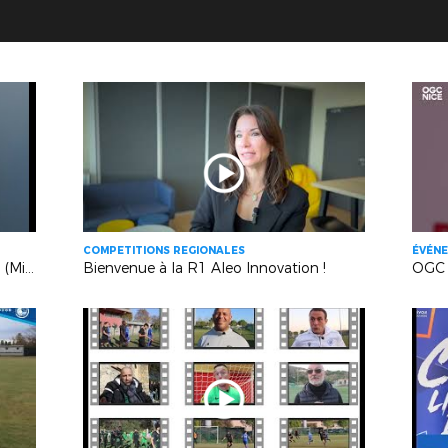
COMPETITIONS REGIONALES
ÉVÉNE
Bénévole du Mois : Guillaume Boina (Minots de Marseille)
Bienvenue à la R1 Aleo Innovation !
OGC N