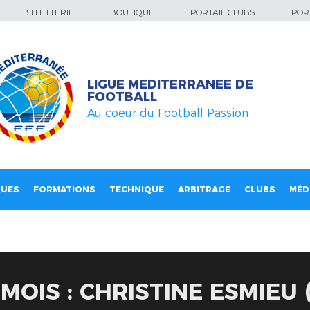
BILLETTERIE
BOUTIQUE
PORTAIL CLUBS
PORT
LIGUE MEDITERRANEE DE
FOOTBALL
Au coeur du Football Passion
QUES
FORMATIONS
TECHNIQUE
ARBITRAGE
CLUBS
MÉD
MOIS : CHRISTINE ESMIEU 