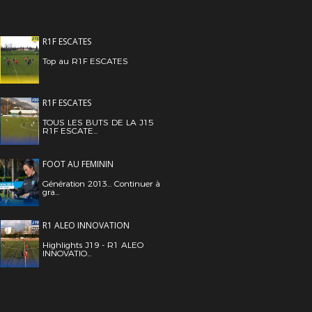
R1F ESCATES
Top au R1F ESCATES
R1F ESCATES
TOUS LES BUTS DE LA J15
R1F ESCATE...
FOOT AU FEMININ
Génération 2013... Continuer à
gra...
R1 ALEO INNOVATION
Highlights J19 - R1 ALEO
INNOVATIO...