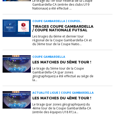
Le tirage du 1er tour Fédéral de la Coupe
Gambardella-CA (entrée des clubs U19
Nationaux) a été effectué ...
COUPE GAMBARDELLA | COUPES
NATIONALES
TIRAGES COUPE GAMBARDELLA
/ COUPE NATIONALE FUTSAL
Les tirages du 6ème et dernier tour
régional de la Coupe Gambardella-CA et
du 3ème tour de la Coupe Natio...
COUPE GAMBARDELLA
LES MATCHES DU 5ÈME TOUR !
Le tirage du 5ème tour de la Coupe
Gambardella-CA (par zones
géographiques) a été effectué au siège de
la...
ACTUALITÉ LIGUE | COUPE GAMBARDELLA
LES MATCHES DU 4ÈME TOUR !
Le tirage (par zones géographiques) du
4ème tour de la Coupe Gambardella-CA
(entrée des équipes U18 R1) a...