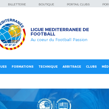
BILLETTERIE
BOUTIQUE
PORTAIL CLUBS
PORT
LIGUE MEDITERRANEE DE
FOOTBALL
Au coeur du Football Passion
QUES
FORMATIONS
TECHNIQUE
ARBITRAGE
CLUBS
MÉD