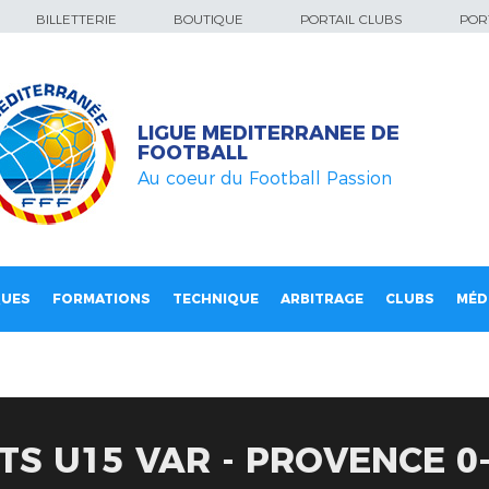
BILLETTERIE
BOUTIQUE
PORTAIL CLUBS
PORT
LIGUE MEDITERRANEE DE
FOOTBALL
Au coeur du Football Passion
QUES
FORMATIONS
TECHNIQUE
ARBITRAGE
CLUBS
MÉD
TS U15 VAR - PROVENCE 0