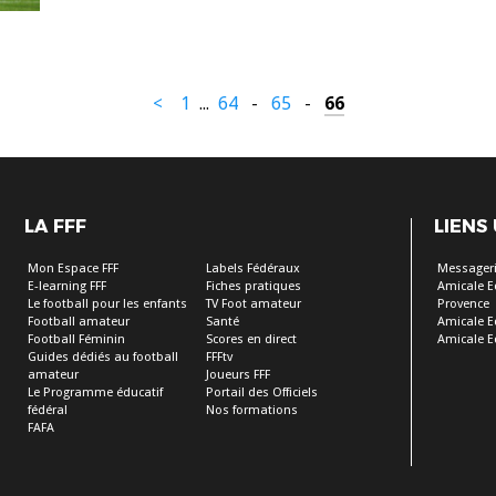
<
1
...
64
-
65
-
66
LA FFF
LIENS
Mon Espace FFF
Labels Fédéraux
Messageri
E-learning FFF
Fiches pratiques
Amicale E
Le football pour les enfants
TV Foot amateur
Provence
Football amateur
Santé
Amicale E
Football Féminin
Scores en direct
Amicale E
Guides dédiés au football
FFFtv
amateur
Joueurs FFF
Le Programme éducatif
Portail des Officiels
fédéral
Nos formations
FAFA