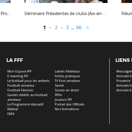
Forum Emploi IR2F, acte 2 ! (Aix-en-Provence)
Séminaire Présidentes de clubs (Aix-en-Provence)
1
-
2
-
3
...
66
>
LA FFF
LIENS
Mon Espace FFF
Labels Fédéraux
Messageri
E-learning FFF
Fiches pratiques
Amicale E
Le football pour les enfants
TV Foot amateur
Provence
Football amateur
Santé
Amicale E
Football Féminin
Scores en direct
Amicale E
Guides dédiés au football
FFFtv
amateur
Joueurs FFF
Le Programme éducatif
Portail des Officiels
fédéral
Nos formations
FAFA