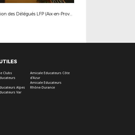
Réunion des Délégués LFP (Aix-en-Provence)
 UTILES
e Clubs
Amicale Educateurs Côte
ducateurs
d’Azur
Amicale Educateurs
ducateurs Alpes
Rhône-Durance
ducateurs Var