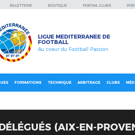
BILLETTERIE
BOUTIQUE
PORTAIL CLUBS
PORT
LIGUE MEDITERRANEE DE
FOOTBALL
Au coeur du Football Passion
QUES
FORMATIONS
TECHNIQUE
ARBITRAGE
CLUBS
MÉD
DÉLÉGUÉS (AIX-EN-PROVE