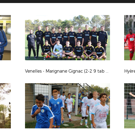
Venelles - Marignane Gignac (2-2 9 tab 10, 4ème tour de Coupe Gambardella)