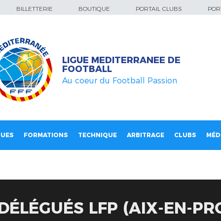
BILLETTERIE
BOUTIQUE
PORTAIL CLUBS
PORT
LIGUE MEDITERRANEE DE
FOOTBALL
Au coeur du Football Passion
QUES
FORMATIONS
TECHNIQUE
ARBITRAGE
CLUBS
MÉD
DÉLÉGUÉS LFP (AIX-EN-PR