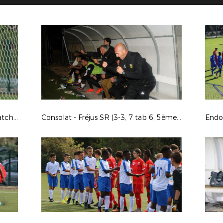
Bénin - Gabon à Mallemort (1-0, match amical)
Consolat - Fréjus SR (3-3, 7 tab 6, 5ème tour de Coupe de France)