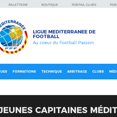
BILLETTERIE
BOUTIQUE
PORTAIL CLUBS
PORT
LIGUE MEDITERRANEE DE
FOOTBALL
Au coeur du Football Passion
QUES
FORMATIONS
TECHNIQUE
ARBITRAGE
CLUBS
MÉD
JEUNES CAPITAINES MÉD