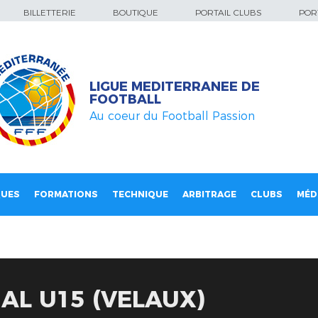
BILLETTERIE
BOUTIQUE
PORTAIL CLUBS
PORT
LIGUE MEDITERRANEE DE
FOOTBALL
Au coeur du Football Passion
QUES
FORMATIONS
TECHNIQUE
ARBITRAGE
CLUBS
MÉD
AL U15 (VELAUX)