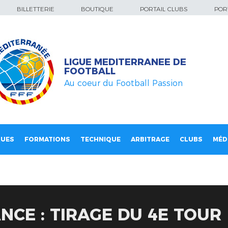
BILLETTERIE
BOUTIQUE
PORTAIL CLUBS
PORT
LIGUE MEDITERRANEE DE
FOOTBALL
Au coeur du Football Passion
QUES
FORMATIONS
TECHNIQUE
ARBITRAGE
CLUBS
MÉD
NCE : TIRAGE DU 4E TOUR