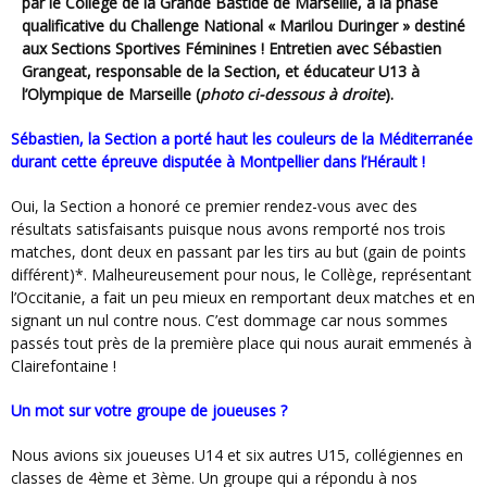
par le Collège de la Grande Bastide de Marseille, à la phase
qualificative du Challenge National « Marilou Duringer » destiné
aux Sections Sportives Féminines ! Entretien avec Sébastien
Grangeat, responsable de la Section, et éducateur U13 à
l’Olympique de Marseille (
photo ci-dessous à droite
).
Sébastien, la Section a porté haut les couleurs de la Méditerranée
durant cette épreuve disputée à Montpellier dans l’Hérault !
Oui, la Section a honoré ce premier rendez-vous avec des
résultats satisfaisants puisque nous avons remporté nos trois
matches, dont deux en passant par les tirs au but (gain de points
différent)*. Malheureusement pour nous, le Collège, représentant
l’Occitanie, a fait un peu mieux en remportant deux matches et en
signant un nul contre nous. C’est dommage car nous sommes
passés tout près de la première place qui nous aurait emmenés à
Clairefontaine !
Un mot sur votre groupe de joueuses ?
Nous avions six joueuses U14 et six autres U15, collégiennes en
classes de 4ème et 3ème. Un groupe qui a répondu à nos