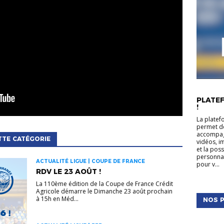
ACTUALIT
PLATEF
!
La platef
permet de
accompagn
TTE CATÉGORIE
vidéos, i
et la pos
personnal
ACTUALITÉ LIGUE | COUPE DE FRANCE
pour v...
RDV LE 23 AOÛT !
La 110ème édition de la Coupe de France Crédit
Agricole démarre le Dimanche 23 août prochain
à 15h en Méd...
NOS P