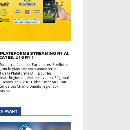
É LIGUE
CHAMPIONNATS
UX
INFOS PRATIQUES
PLATEFORME STREAMING R1 AI,
CATES, U16 R1 !
Méditerranée et ses Partenaires, Pixellot et
 ont le plaisir de vous annoncer le
 de la Plateforme OTT pour les
ats Régional 1 Aleo Innovation, Régional
 Escates, et U16 R1 Futbol Emotion ! Pour
ater de ces Championnats régionaux,
us sur...
EN AVANT