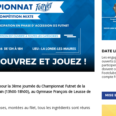
ACTUALIT
FÉMININE
DATE LI
NATIONA
Les engag
COUVREZ ET JOUEZ !
ouverts (d
participe
doivent c
Footclubs
compte Fo
hain (13h00-18h00), au Gymnase François de Leusse de
MISE 