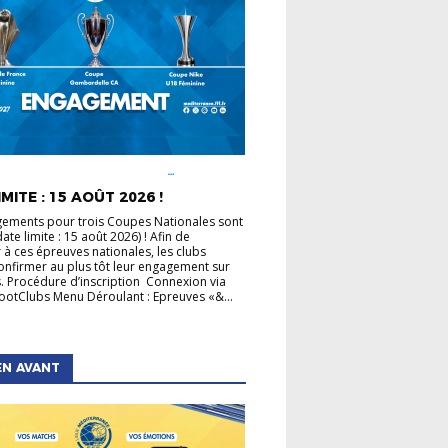
É LIGUE
COUPE DE FRANCE
COUPE GAMBARDELLA
COUPES
MITE : 15 AOÛT 2026 !
LES
ements pour trois Coupes Nationales sont
ate limite : 15 août 2026) ! Afin de
r à ces épreuves nationales, les clubs
onfirmer au plus tôt leur engagement sur
. Procédure d’inscription Connexion via
otClubs Menu Déroulant : Epreuves «&...
EN AVANT