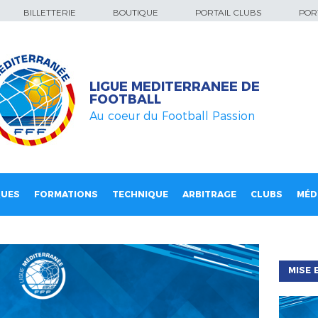
BILLETTERIE
BOUTIQUE
PORTAIL CLUBS
PORT
LIGUE MEDITERRANEE DE
FOOTBALL
Au coeur du Football Passion
QUES
FORMATIONS
TECHNIQUE
ARBITRAGE
CLUBS
MÉD
MISE 