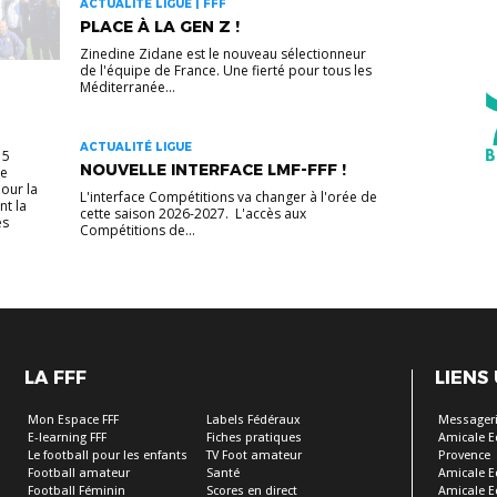
ACTUALITÉ LIGUE | FFF
PLACE À LA GEN Z !
Zinedine Zidane est le nouveau sélectionneur
de l'équipe de France. Une fierté pour tous les
Méditerranée...
ACTUALITÉ LIGUE
 5
NOUVELLE INTERFACE LMF-FFF !
de
pour la
L'interface Compétitions va changer à l'orée de
t la
cette saison 2026-2027. L'accès aux
es
Compétitions de...
LA FFF
LIENS
Mon Espace FFF
Labels Fédéraux
Messageri
E-learning FFF
Fiches pratiques
Amicale E
Le football pour les enfants
TV Foot amateur
Provence
Football amateur
Santé
Amicale E
Football Féminin
Scores en direct
Amicale E