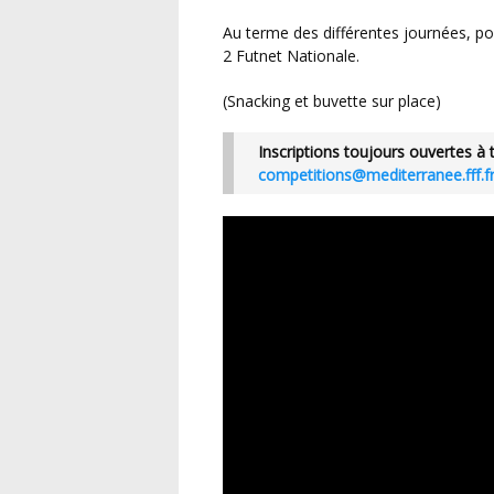
Au terme des différentes journées, possibilité de participer à la phase d’accession en Division
2 Futnet Nationale.
(snacking et buvette sur place)
Inscriptions toujours ouvertes à 
competitions@mediterranee.fff.f