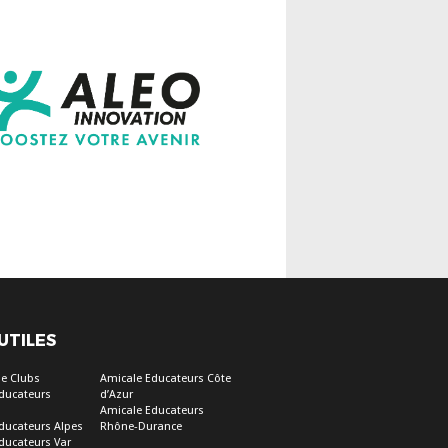
 UTILES
e Clubs
Amicale Educateurs Côte
ducateurs
d’Azur
Amicale Educateurs
ducateurs Alpes
Rhône-Durance
ducateurs Var