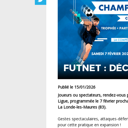
FUTNET : DÉ
Publié le 15/01/2026
Joueurs ou spectateurs, rendez-vous pour la 3ème journée du Championnat Futnet de la
Ligue, programmée le 7 février proc
La Londe-les-Maures (83).
Gestes spectaculaires, attaques-défenses, montées au filet, tous les ingrédients sont réunis
pour cette pratique en expansion !