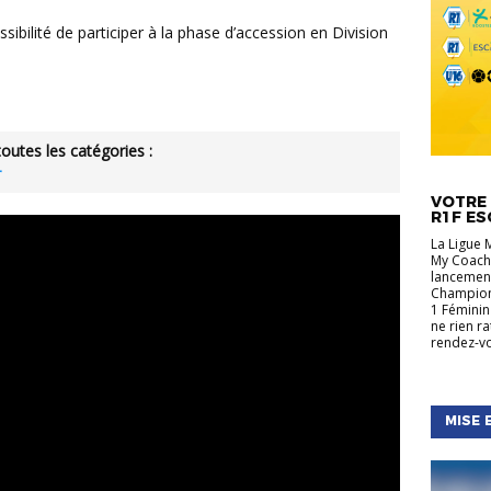
toutes les catégories :
r
ACTUALIT
RÉGIONA
VOTRE 
R1F ES
La Ligue 
My Coach,
lancement
Championn
1 Féminin
ne rien r
rendez-vo
MISE 