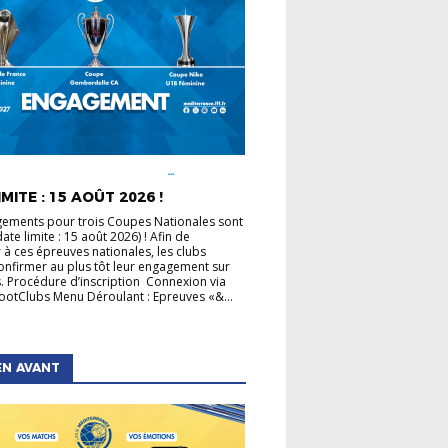
É LIGUE
COUPE DE FRANCE
COUPE GAMBARDELLA
COUPES
MITE : 15 AOÛT 2026 !
LES
ements pour trois Coupes Nationales sont
ate limite : 15 août 2026) ! Afin de
r à ces épreuves nationales, les clubs
onfirmer au plus tôt leur engagement sur
. Procédure d’inscription Connexion via
otClubs Menu Déroulant : Epreuves «&...
EN AVANT