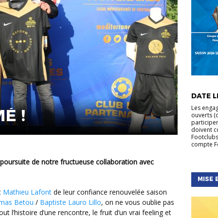
ACTUALIT
FÉMININE
DATE LI
NATIONA
Les engag
É !
ouverts (d
participe
doivent c
Footclubs
compte Fo
poursuite de notre fructueuse collaboration avec
MISE 
t
Mathieu Lafont
de leur confiance renouvelée saison
mas Betou
/
Baptiste Lauro Lillo
, on ne vous oublie pas
ut l’histoire d’une rencontre, le fruit d’un vrai feeling et