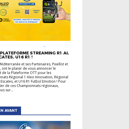
É LIGUE
CHAMPIONNATS
UX
INFOS PRATIQUES
PLATEFORME STREAMING R1 AI,
CATES, U16 R1 !
Méditerranée et ses Partenaires, Pixellot et
 ont le plaisir de vous annoncer le
 de la Plateforme OTT pour les
ats Régional 1 Aleo Innovation, Régional
 Escates, et U16 R1 Futbol Emotion ! Pour
ater de ces Championnats régionaux,
us sur...
EN AVANT