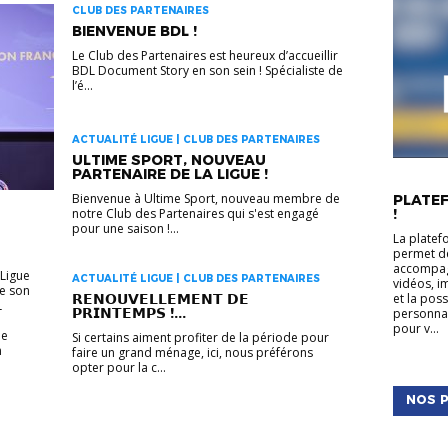
CLUB DES PARTENAIRES
BIENVENUE BDL !
Le Club des Partenaires est heureux d’accueillir
BDL Document Story en son sein ! Spécialiste de
l’é...
ACTUALITÉ LIGUE | CLUB DES PARTENAIRES
ULTIME SPORT, NOUVEAU
PARTENAIRE DE LA LIGUE !
ACTUALIT
Bienvenue à Ultime Sport, nouveau membre de
PLATEF
!
notre Club des Partenaires qui s'est engagé
pour une saison !...
La platef
permet de
accompagn
 Ligue
ACTUALITÉ LIGUE | CLUB DES PARTENAIRES
vidéos, i
de son
et la pos
𝗥𝗘𝗡𝗢𝗨𝗩𝗘𝗟𝗟𝗘𝗠𝗘𝗡𝗧 𝗗𝗘
L
𝗣𝗥𝗜𝗡𝗧𝗘𝗠𝗣𝗦 !...
personnal
pour v...
ue
Si certains aiment profiter de la période pour
n
faire un grand ménage, ici, nous préférons
opter pour la c...
NOS P