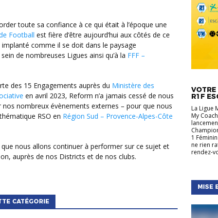
de Football
est fière d’être aujourd’hui aux côtés de ce
 implanté comme il se doit dans le paysage
u sein de nombreuses Ligues ainsi qu’à la
FFF –
ACTUALIT
RÉGIONA
 Charte des 15 Engagements auprès du
Ministère des
VOTRE 
ociative
en avril 2023, Reform n’a jamais cessé de nous
R1F ES
 nos nombreux évènements externes – pour que nous
La Ligue 
My Coach,
la thématique RSO en
Région Sud – Provence-Alpes-Côte
lancement
Championn
1 Féminin
ne rien r
rendez-vo
on, auprès de nos Districts et de nos clubs.
MISE 
TTE CATÉGORIE