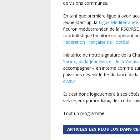
de visions communes.
En tant que première ligue à avoir accorder toute sa confiance à ce qui était à l’époque une
jeune start-up, la
Ligue Méditerranée 
fleuron méditerranéen de la RSO/RSE,
footballistique tricolore en opérant a
Fédération Française de Football
.
Initiatrice de notre signature de la
Sports, de la Jeunesse et de la Vie ass
accompagner – en interne comme sur
puissions devenir le fer de lance de 
d’Azur
.
Et c’est donc logiquement à ses côtés que nous allons continuer à performer sur ce sujet et
ses enjeux primordiaux, dès cette sais
Tout un programme !
ARTICLES LES PLUS LUS DANS CE