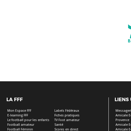
LA FFF
LIENS
Mon Espace FFF
Labels Fédéraux
Messageri
E-learning FFF
Fiches pratiques
Amicale E
Le football pour les enfants
TV Foot amateur
Provence
Football amateur
Santé
Amicale E
Football Féminin
Scores en direct
Amicale E