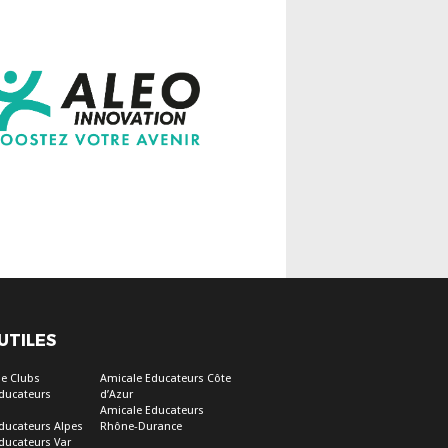
 UTILES
e Clubs
Amicale Educateurs Côte
ducateurs
d’Azur
Amicale Educateurs
ducateurs Alpes
Rhône-Durance
ducateurs Var