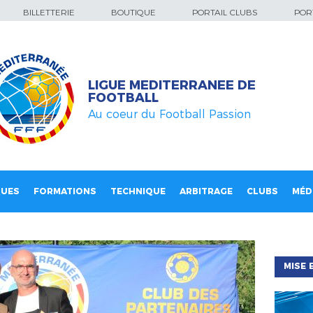
BILLETTERIE
BOUTIQUE
PORTAIL CLUBS
PORT
LIGUE MEDITERRANEE DE
FOOTBALL
Au coeur du Football Passion
QUES
FORMATIONS
TECHNIQUE
ARBITRAGE
CLUBS
MÉD
MISE 