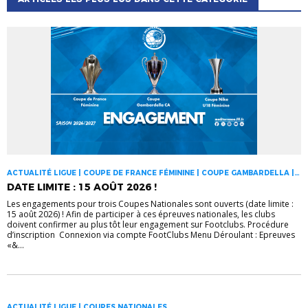
ACTUALITÉ LIGUE | COUPE DE FRANCE FÉMININE | COUPE GAMBARDELLA |
COUPES NATIONALES
DATE LIMITE : 15 AOÛT 2026 !
Les engagements pour trois Coupes Nationales sont ouverts (date limite :
15 août 2026) ! Afin de participer à ces épreuves nationales, les clubs
doivent confirmer au plus tôt leur engagement sur Footclubs. Procédure
d’inscription Connexion via compte FootClubs Menu Déroulant : Epreuves
«&...
ACTUALITÉ LIGUE | COUPES NATIONALES